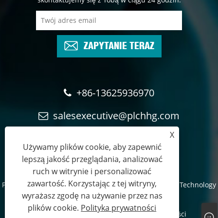
ZAPYTANIE TERAZ
+86-13625936970
salesexecutive@plchhg.com
X
17350282163
Używamy plików cookie, aby zapewnić
lepszą jakość przeglądania, analizować
ruch w witrynie i personalizować
zawartość. Korzystając z tej witryny,
Prawa autorskie © 2024
Zhangzhou Rayon Automation Technology
wyrażasz zgodę na używanie przez nas
Co., Ltd.
- Wszelkie prawa zastrzeżone.
plików cookie.
Polityka prywatności
Links
Sitemap
RSS
XML
Polityka prywatności