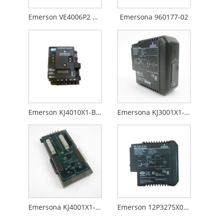
Emerson VE4006P2 KJ3241X1-BA1
Emersona 960177-02
Emerson KJ4010X1-BG1 12P0830X062
Emersona KJ3001X1-BC1
Emersona KJ4001X1-BA2
Emerson 12P3275X022 KJ3204X1-BA1