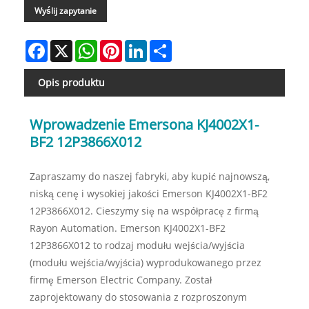
Wyślij zapytanie
Facebook
X
WhatsApp
Pinterest
LinkedIn
Share
Opis produktu
Wprowadzenie Emersona KJ4002X1-
BF2 12P3866X012
Zapraszamy do naszej fabryki, aby kupić najnowszą,
niską cenę i wysokiej jakości Emerson KJ4002X1-BF2
12P3866X012. Cieszymy się na współpracę z firmą
Rayon Automation. Emerson KJ4002X1-BF2
12P3866X012 to rodzaj modułu wejścia/wyjścia
(modułu wejścia/wyjścia) wyprodukowanego przez
firmę Emerson Electric Company. Został
zaprojektowany do stosowania z rozproszonym