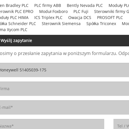
len Bradley PLC
PLC firmy ABB
Bently Nevada PLC
Moduły P
erownik PLC EPRO
Moduł Foxboro
PLC Fuji
Sterowniki firmy
duły PLC HIMA
ICS Triplex PLC
Owacja DCS
PROSOFT PLC
ółka Schneider PLC
Sterownik Siemensa
Spółka Triconex
Mod
rma Xycom PLC
Wyślij zapytanie
osimy o przesłanie zapytania w poniższym formularzu. Odpo