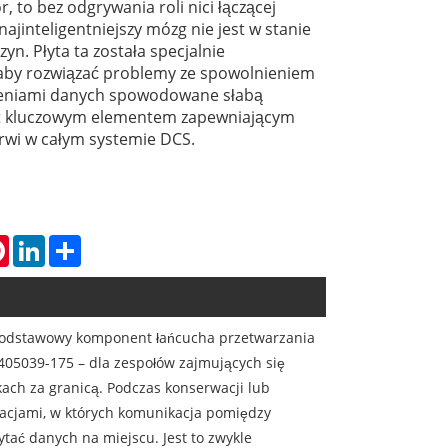
, to bez odgrywania roli nici łączącej
ajinteligentniejszy mózg nie jest w stanie
yn. Płyta ta została specjalnie
aby rozwiązać problemy ze spowolnieniem
ieniami danych spowodowane słabą
st kluczowym elementem zapewniającym
rwi w całym systemie DCS.
tsApp
Pinterest
LinkedIn
Share
 podstawowy komponent łańcucha przetwarzania
1405039-175 – dla zespołów zajmujących się
ach za granicą. Podczas konserwacji lub
uacjami, w których komunikacja pomiędzy
tać danych na miejscu. Jest to zwykle