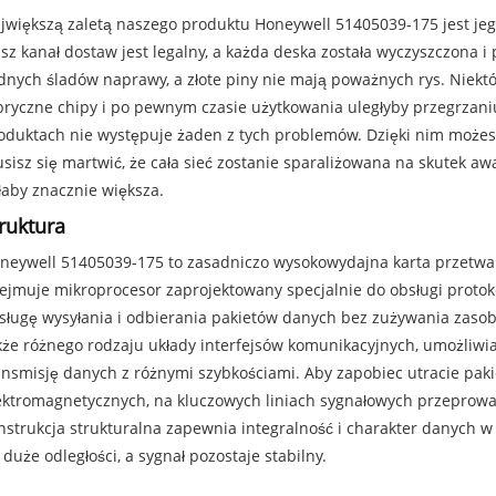
jwiększą zaletą naszego produktu Honeywell 51405039-175 jest jeg
sz kanał dostaw jest legalny, a każda deska została wyczyszczona 
dnych śladów naprawy, a złote piny nie mają poważnych rys. Niektó
bryczne chipy i po pewnym czasie użytkowania uległyby przegrzani
oduktach nie występuje żaden z tych problemów. Dzięki nim możesz 
sisz się martwić, że cała sieć zostanie sparaliżowana na skutek awa
łaby znacznie większa.
ruktura
neywell 51405039-175 to zasadniczo wysokowydajna karta przetwa
ejmuje mikroprocesor zaprojektowany specjalnie do obsługi protok
sługę wysyłania i odbierania pakietów danych bez zużywania zasob
kże różnego rodzaju układy interfejsów komunikacyjnych, umożliwi
ansmisję danych z różnymi szybkościami. Aby zapobiec utracie pak
ektromagnetycznych, na kluczowych liniach sygnałowych przeprowadz
nstrukcja strukturalna zapewnia integralność i charakter danych w
 duże odległości, a sygnał pozostaje stabilny.