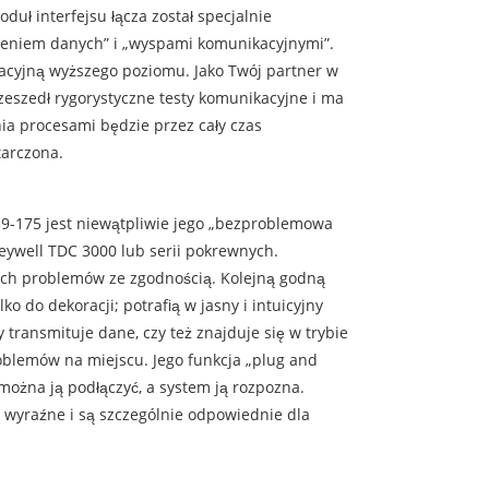
ł interfejsu łącza został specjalnie
żeniem danych” i „wyspami komunikacyjnymi”.
eracyjną wyższego poziomu. Jako Twój partner w
rzeszedł rygorystyczne testy komunikacyjne i ma
ia procesami będzie przez cały czas
tarczona.
9-175 jest niewątpliwie jego „bezproblemowa
ywell TDC 3000 lub serii pokrewnych.
ych problemów ze zgodnością. Kolejną godną
ko do dekoracji; potrafią w jasny i intuicyjny
 transmituje dane, czy też znajduje się w trybie
oblemów na miejscu. Jego funkcja „plug and
 można ją podłączyć, a system ją rozpozna.
 wyraźne i są szczególnie odpowiednie dla