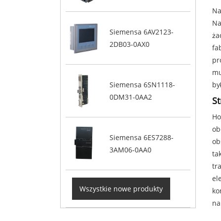
Na
Na
Siemensa 6AV2123-
ża
2DB03-0AX0
fa
pr
mu
Siemensa 6SN1118-
by
0DM31-0AA2
St
Ho
ob
Siemensa 6ES7288-
ob
3AM06-0AA0
ta
tr
el
Wszystkie nowe produkty
ko
na