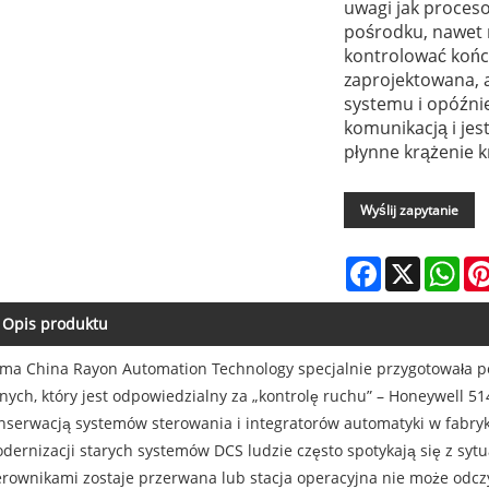
uwagi jak procesor
pośrodku, nawet n
kontrolować kończ
zaprojektowana, 
systemu i opóźn
komunikacją i je
płynne krążenie k
Wyślij zapytanie
Facebook
X
Wha
Opis produktu
rma China Rayon Automation Technology specjalnie przygotowała
nych, który jest odpowiedzialny za „kontrolę ruchu” – Honeywell 5
nserwacją systemów sterowania i integratorów automatyki w fabryk
dernizacji starych systemów DCS ludzie często spotykają się z syt
erownikami zostaje przerwana lub stacja operacyjna nie może odczy