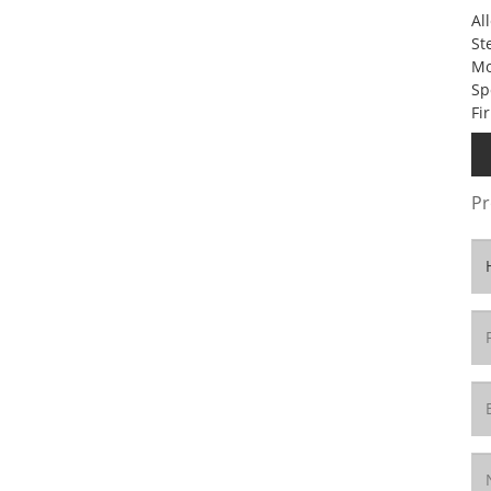
Al
St
Mo
Sp
Fi
Pr