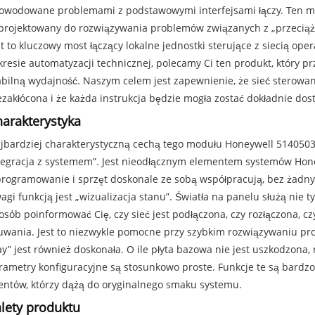
owodowane problemami z podstawowymi interfejsami łączy. Ten modu
projektowany do rozwiązywania problemów związanych z „przecią
st to kluczowy most łączący lokalne jednostki sterujące z siecią op
kresie automatyzacji technicznej, polecamy Ci ten produkt, który p
abilną wydajność. Naszym celem jest zapewnienie, że sieć sterowan
ezakłócona i że każda instrukcja będzie mogła zostać dokładnie dos
arakterystyka
jbardziej charakterystyczną cechą tego modułu Honeywell 5140503
tegracja z systemem”. Jest nieodłącznym elementem systemów Hone
rogramowanie i sprzęt doskonale ze sobą współpracują, bez żadn
agi funkcją jest „wizualizacja stanu”. Światła na panelu służą nie tyl
osób poinformować Cię, czy sieć jest podłączona, czy rozłączona, czy
uwania. Jest to niezwykle pomocne przy szybkim rozwiązywaniu pr
ay” jest również doskonała. O ile płyta bazowa nie jest uszkodzona,
rametry konfiguracyjne są stosunkowo proste. Funkcje te są bardzo
ientów, którzy dążą do oryginalnego smaku systemu.
lety produktu