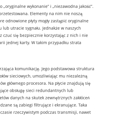
o „oryginalne wykonanie” i „niezawodna jakość”.
i przetestowana. Elementy na nim nie noszą
re odnowione płyty mogły zastąpić oryginalne
u lub utracie sygnału. Jednakże w naszych
czuć się bezpiecznie korzystając z nich i nie
rii jednej karty. W takim przypadku strata
rzająca komunikację. Jego podstawowa struktura
ołów sieciowych, umożliwiając mu niezależną
ów głównego procesora. Na płycie znajdują się
ające obsługę sieci redundantnych lub
ietów danych na skutek zewnętrznych zakłóceń
ane są zabiegi filtrujące i ekranujące. Taka
 czasie rzeczywistym podczas transmisji, nawet