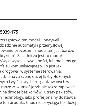
5039-175
zczegółowo ten model Honeywell
dziedzinie automatyki przemysłowej,
rowaniu procesami, model ten jest bardzo
tykiem”. Zasadniczo jest to moduł
we/wy o wysokiej wydajności, lub możemy go
rfejsu komunikacyjnego. To jest jak
cja drogowa” w systemie sterowania,
edzialna za scenę dużej liczby złożonych
wych i wyjściowych, zorganizowanych w
y może zrozumieć język, ale także zapewnić
 na drodze bez korków i utraty pakietów.
 Technology, jako profesjonalny dostawca,
 ten produkt. Choć nie przyciąga tak dużej