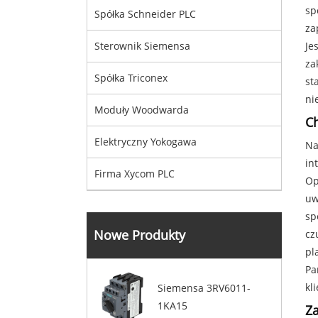
sp
Spółka Schneider PLC
za
Je
Sterownik Siemensa
za
Spółka Triconex
st
ni
Moduły Woodwarda
Ch
Elektryczny Yokogawa
Na
in
Firma Xycom PLC
Op
uw
sp
Nowe Produkty
cz
pl
Pa
kl
Siemensa 3RV6011-
1KA15
Za