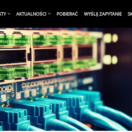
KTY
AKTUALNOŚCI
POBIERAĆ
WYŚLIJ ZAPYTANIE
S