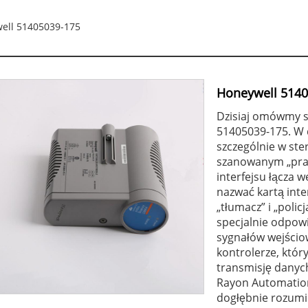
ell 51405039-175
Honeywell 5140
Dzisiaj omówmy s
51405039-175. W 
szczególnie w ste
szanowanym „prak
interfejsu łącza 
nazwać kartą inte
„tłumacz” i „poli
specjalnie odpowi
sygnałów wejścio
kontrolerze, któr
transmisję danych
Rayon Automation
dogłębnie rozumie