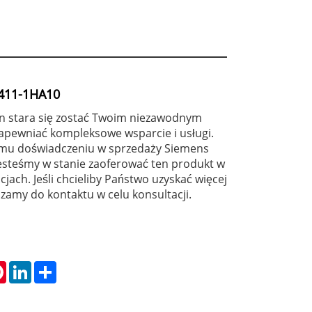
411-1HA10
 stara się zostać Twoim niezawodnym
apewniać kompleksowe wsparcie i usługi.
iemu doświadczeniu w sprzedaży Siemens
steśmy w stanie zaoferować ten produkt w
jach. Jeśli chcieliby Państwo uzyskać więcej
szamy do kontaktu w celu konsultacji.
tsApp
Pinterest
LinkedIn
Share