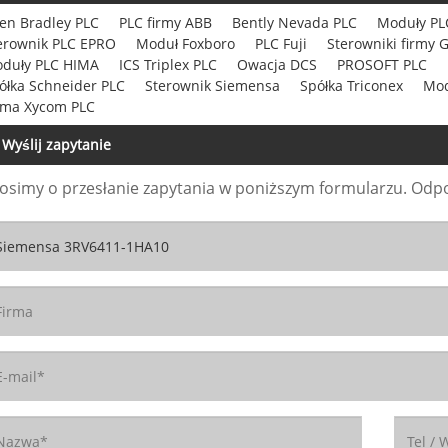
len Bradley PLC
PLC firmy ABB
Bently Nevada PLC
Moduły P
erownik PLC EPRO
Moduł Foxboro
PLC Fuji
Sterowniki firmy
duły PLC HIMA
ICS Triplex PLC
Owacja DCS
PROSOFT PLC
ółka Schneider PLC
Sterownik Siemensa
Spółka Triconex
Mod
rma Xycom PLC
Wyślij zapytanie
osimy o przesłanie zapytania w poniższym formularzu. Odpo