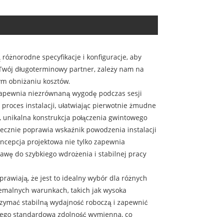
óżnorodne specyfikacje i konfiguracje, aby
 Twój długoterminowy partner, zależy nam na
m obniżaniu kosztów.
zapewnia niezrównaną wygodę podczas sesji
 proces instalacji, ułatwiając pierwotnie żmudne
ze, unikalna konstrukcja połączenia gwintowego
utecznie poprawia wskaźnik powodzenia instalacji
oncepcja projektowa nie tylko zapewnia
awę do szybkiego wdrożenia i stabilnej pracy
awiają, że jest to idealny wybór dla różnych
remalnych warunkach, takich jak wysoka
trzymać stabilną wydajność roboczą i zapewnić
t jego standardowa zdolność wymienna, co