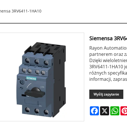
mensa 3RV6411-1HA10
Siemensa 3RV6
Rayon Automation
partnerem oraz z
Dzięki wieloletn
3RV6411-1HA10 je
różnych specyfikac
informacji, zapra
Wyślij zapytanie
Facebook
X
Wha