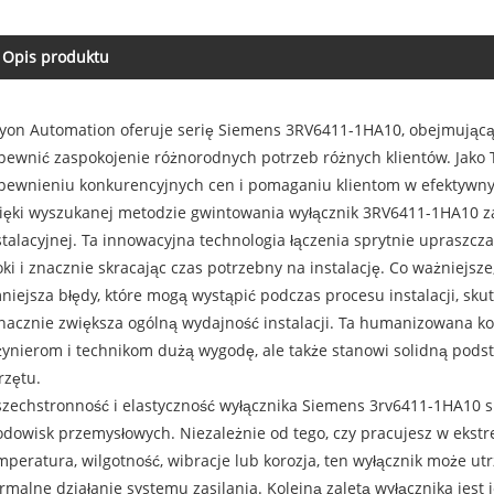
Opis produktu
yon Automation oferuje serię Siemens 3RV6411-1HA10, obejmującą r
pewnić zaspokojenie różnorodnych potrzeb różnych klientów. Jako
pewnieniu konkurencyjnych cen i pomaganiu klientom w efektywny
ięki wyszukanej metodzie gwintowania wyłącznik 3RV6411-1HA10 
stalacyjnej. Ta innowacyjna technologia łączenia sprytnie upraszcza
oki i znacznie skracając czas potrzebny na instalację. Co ważniejs
niejsza błędy, które mogą wystąpić podczas procesu instalacji, sk
znacznie zwiększa ogólną wydajność instalacji. Ta humanizowana k
żynierom i technikom dużą wygodę, ale także stanowi solidną podst
rzętu.
zechstronność i elastyczność wyłącznika Siemens 3rv6411-1HA10 spr
odowisk przemysłowych. Niezależnie od tego, czy pracujesz w ekst
mperatura, wilgotność, wibracje lub korozja, ten wyłącznik może u
rmalne działanie systemu zasilania. Kolejną zaletą wyłącznika jes