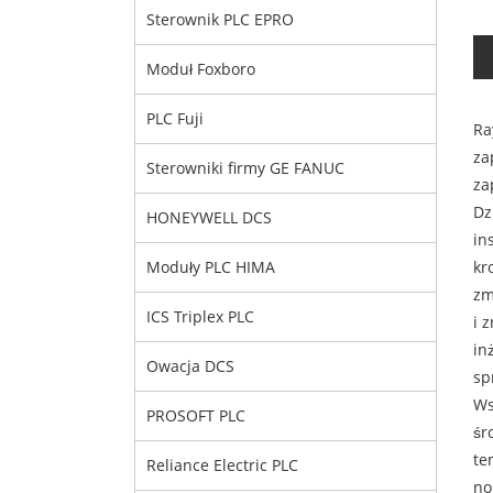
Sterownik PLC EPRO
Moduł Foxboro
PLC Fuji
Ra
za
Sterowniki firmy GE FANUC
za
Dz
HONEYWELL DCS
in
kr
Moduły PLC HIMA
zm
ICS Triplex PLC
i 
in
Owacja DCS
sp
Ws
PROSOFT PLC
śr
te
Reliance Electric PLC
no