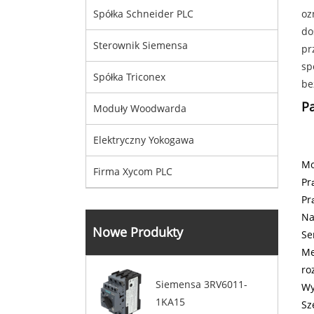
oz
Spółka Schneider PLC
do
Sterownik Siemensa
pr
sp
Spółka Triconex
be
P
Moduły Woodwarda
Elektryczny Yokogawa
Mo
Firma Xycom PLC
Pr
Pr
Na
Nowe Produkty
Se
Me
ro
Siemensa 3RV6011-
Wy
1KA15
Sz