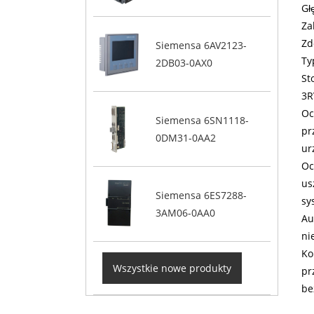
Gł
Za
Zd
Siemensa 6AV2123-
Ty
2DB03-0AX0
St
3R
Oc
Siemensa 6SN1118-
pr
0DM31-0AA2
ur
Oc
us
Siemensa 6ES7288-
sy
3AM06-0AA0
Au
ni
Ko
Wszystkie nowe produkty
pr
be