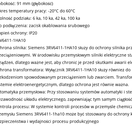
ębokość: 91 mm (głębokość)
kres temperatury pracy: -20°C do 60°C
olność podziału: 6 ka, 10 ka, 42 ka, 100 ka
p podłączenia: zacisk okablowania śrubowego
opień ochrony: IP20
V6411-1HA10
hrona silnika: Siemens 3RV6411-1HA10 służy do ochrony silnika p
zeciążeniowymi. W środowisku przemysłowym silniki elektryczne s
ządzeń, dlatego ważne jest, aby chronić je przed skutkami awarii el
hrona transformatora: Wyłącznik 3RV6411-1HA10 służy również do 
zkodzeniom spowodowanym przeciążeniem lub zwarciem. Transfo
stemie elektroenergetycznym, dlatego ochrona jest równie ważna.
tomatyka przemysłowa: Przy stosowaniu systemów automatyki i ste
ezawodność układu elektrycznego, zapewniając tym samym ciągłość
ntrola procesu: W systemie kontroli procesów w przemyśle chemic
zemysłu Siemens 3RV6411-1ha10 może być stosowany do ochrony 
zpieczeństwa i wydajności procesu produkcyjnego