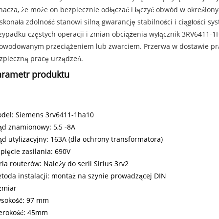
nacza, że ​​może on bezpiecznie odłączać i łączyć obwód w określo
skonała zdolność stanowi silną gwarancję stabilności i ciągłości s
zypadku częstych operacji i zmian obciążenia wyłącznik 3RV6411
owodowanym przeciążeniem lub zwarciem. Przerwa w dostawie prą
zpieczną pracę urządzeń.
arametr produktu
del: Siemens 3rv6411-1ha10
ąd znamionowy: 5,5 -8A
ąd utylizacyjny: 163A (dla ochrony transformatora)
pięcie zasilania: 690V
ria routerów: Należy do serii Sirius 3rv2
toda instalacji: montaż na szynie prowadzącej DIN
zmiar
sokość: 97 mm
erokość: 45mm