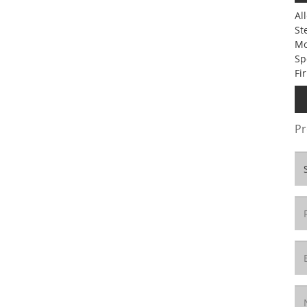
Al
St
Mo
Sp
Fi
Pr